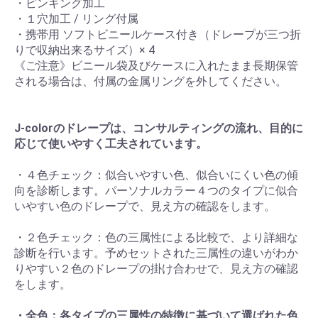
・ピンキング加工
・１穴加工 / リング付属
・携帯用 ソフトビニールケース付き（ドレープが三つ折
りで収納出来るサイズ）× 4
《ご注意》ビニール袋及びケースに入れたまま長期保管
される場合は、付属の金属リングを外してください。
J-colorのドレープは、コンサルティングの流れ、目的に
応じて使いやすく工夫されています。
・４色チェック：似合いやすい色、似合いにくい色の傾
向を診断します。パーソナルカラー４つのタイプに似合
いやすい色のドレープで、見え方の確認をします。
・２色チェック：色の三属性による比較で、より詳細な
診断を行います。予めセットされた三属性の違いがわか
りやすい２色のドレープの掛け合わせで、見え方の確認
をします。
・全色：各タイプの三属性の特徴に基づいて選ばれた色