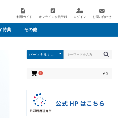
ご利用ガイド
オンライン会員登録
ログイン
お問い合わせ
了特典
その他
ナルカラーツー
ナルカラーコン
オ貸出
度
パーソナルカラーコン
その他
パーソナルカラードレ
パーソナルカラースウ
パーソナルカラーチャ
インターン制度
研修制度
ィング
サルティング
ープ
ォッチ
ート
0
￥0