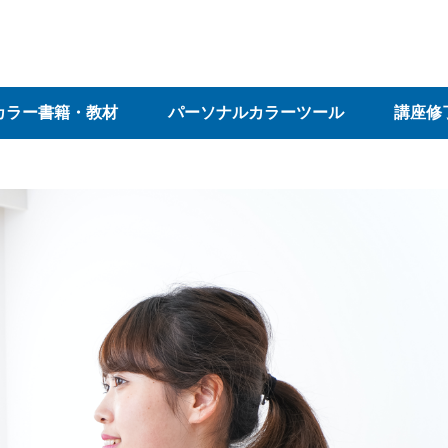
カラー書籍・教材
パーソナルカラーツール
講座修
ラー書籍・教材
の他
色彩検定３・２級講座
色彩検定１級講座
色彩検定UC級講座
オンデマンド配信
パーソナルカラーリス
カラーコーディネータ
カラー活用術
その他
パーソナルカラードレー
パーソナルカラースウォ
パーソナルカラーチャー
その他
パーソ
パーソ
スタジ
各種制
ト講座
ー講座
プ
ッチ
ト
ル
サルテ