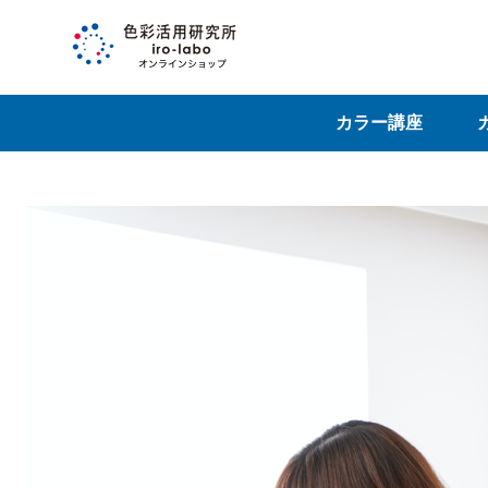
カラー講座
カラー検定講座
キャリア講座
特別セミナー
体験セミナー
受講相談
カ
そ