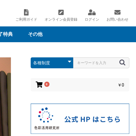
ご利用ガイド
オンライン会員登録
ログイン
お問い合わせ
了特典
その他
ナルカラーツー
ナルカラーコン
オ貸出
度
パーソナルカラーコン
その他
パーソナルカラードレ
パーソナルカラースウ
パーソナルカラーチャ
インターン制度
研修制度
ィング
サルティング
ープ
ォッチ
ート
0
￥0