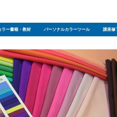
カラー書籍・教材
パーソナルカラーツール
講座修
ラー書籍・教材
の他
色彩検定３・２級講座
色彩検定１級講座
色彩検定UC級講座
オンデマンド配信
パーソナルカラーリス
カラーコーディネータ
カラー活用術
その他
パーソナルカラードレー
パーソナルカラースウォ
パーソナルカラーチャー
その他
パーソ
パーソ
スタジ
各種制
ト講座
ー講座
プ
ッチ
ト
ル
サルテ