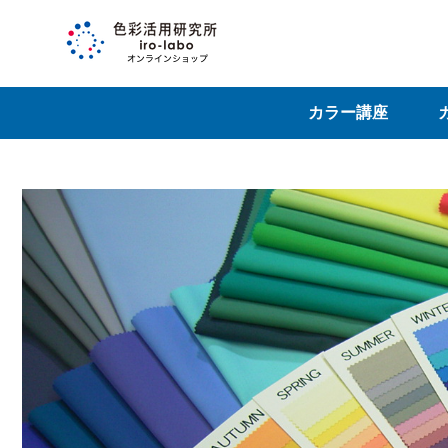
カラー講座
カラー検定講座
キャリア講座
特別セミナー
体験セミナー
受講相談
カ
そ